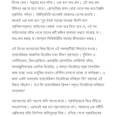
দিনের বেলা। সন্ধ্যায় করে নাটক। ওরা বলে অড-জব। এই অড-জব
বিভিন্ন ধরণের হতে পারে। রেস্তোঁরার বাসন ধোয়া থেকে শুরু করে ট্যাক্সি
ড্রাইভিং পর্যন্ত। পরিস্থিতিটা অনেকটা আমাদের দেশের মতোই।
কাজেই ওরা যখন বলে ’ন্যু-ইয়র্ক শহরের শতকরা পঁচাশি ভাগ
প্রশিক্ষণপ্রাপ্ত অভিনেতা বেকার’ তখন ধরে নিতে হবে যে, ওই সব
অভিনেতারা নাটক থেকে তাদের রুটি রুজির ব্যবস্থা করতে পারেছে না।
অড-জব করছে বা সোশ্যাল সিকিউরিটির পয়সায় জীবনধারণ করছে।
ওই দিনের অলোচনার বিষয় ছিলো এই সমস্যাটিরই বিস্তারে যাওয়া।
অ্যামেরিকার আঞ্চলিক থিয়েটার তখন ভীষণ প্রাণবন্ত। র্যুউভিল এ
ফেস্টিভ্যাল, মিলওয়াকিতে রেপারটরি কোম্পানির ফেমিনিস্ট নাটক,
সানফ্রান্সিসকোর এথনিক থিয়েটার, এ সমস্ত থিয়েটারে প্রায় বৈপ্লবিক
কাজ হচ্ছে অথচ ভর্তুকির অভাবে বেশিদিন চালানো যাচ্ছে না কার্যক্রম। এ
রকম একটা অবস্থায় অ্যামেরিকান থিয়েটারের ভবিষ্যত কি? বক্তারা এই
বিষয়ে শঙ্কিত। তবে কি অ্যামেরিকায় শিল্পগুণ সমৃদ্ধ থিয়েটারের ভবিষ্যত
অন্ধকার?
আলোচনায় যতি পড়লো কফি পানের জন্য। প্রাবন্ধিককে ঘিরে দাঁড়িয়ে
অভ্যাগতরা। এরপরেই শুরু হবে প্রশ্নোত্তর পর্ব। আমাদের এক সঙ্গীনি
মেক্সিকোর নাট্য নির্দেশক আলিহেন্দ্রা সিয়া। এগিয়ে গেলো প্রাবন্ধিকের