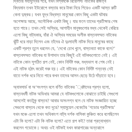
দ্বিতীয় মহাযুদ্ধের পরে, যখন বিশ্বমঞ্চে রিয়েলিস্ট নাটকের রাজত্ব
বিদ্যমান তখন ইউরোপে বস্তায় করে টাকা নিয়ে গিয়েও একটি আস্ত রুটি
কেনা দুষ্কর। যখন যুদ্ধ বিধ্বস্ত মানুষেরা কোন কিছু একটা ঘটবার
অপেক্ষায় আছে, অলৌকিক একটা কিছু। যার ফলে তাদের প্রতীক্ষার শেষ
হতে পারে। তখন সেই অস্থির, আশাহীন মানুষগুলোর মধ্য থেকেই বেরিয়ে
এলো কিছু নাট্যকার, যাঁরা ঐ অস্থির সময়ের অলীক বাস্তবসম্মত নাটকের
ঝুঁটি ধরে নাড়া দিলেন এবং তাঁদের ঐ দুঃসাহসী নাটক দিয়ে মানুষের কাছে
একটি প্রশ্ন তুলে ধরলেন যে, ’দেখো চোখ খুলে, বাস্তবতা কাকে বলে?’
বাস্তবসম্মত নাটকের যা উপাদান তার কিছুই এই নাটকগুলোতে নেই। এই
নাটকে কোন সুগঠিত গল্প নেই, কোন নির্দিষ্ট শুরু, মধ্যভাগ বা শেষ নেই।
এই নাটক হঠাৎ করেই শুরু হয়। এই নাটকের কোন নির্দিষ্ট গন্তব্য নেই
যাতে দর্শক ধরে নিতে পারে কখন তাদের আসন ছেড়ে উঠে দাঁড়াতে হবে।
অ্যাবসার্ড বা অ‘সংলগ্ন বলে বর্ণিত নাটকের ¯্রষ্টাদের প্রশ্ন হলো,
বাস্তবধর্মী নাটক অভিধায় আমরা যে নাটকগুলোকে বোঝাতে চাইছি সেগুলো
আসলেই কতটুকু বাস্তব? আবার অসংলগ্ন বলে যে নাটক সংজ্ঞায়িত হচ্ছে
সেগুলো বাস্তব থেকে কত দূরে? স্যামুয়েল বেকেটের ’গডোর প্রতীক্ষায়’
যখন মঞ্চে এলো তখন অধিকাংশ নাট্য দর্শক নাসিকা কুঞ্চিত করে বলেছিলেন
এটা কি হলো? এটা কি নাটক হলো? এতে গল্প কই? তারা প্রত্যাখ্যান
করলেন গডোকে। অথচ ওই নাটকই যখন কারাগারের অন্তরালে