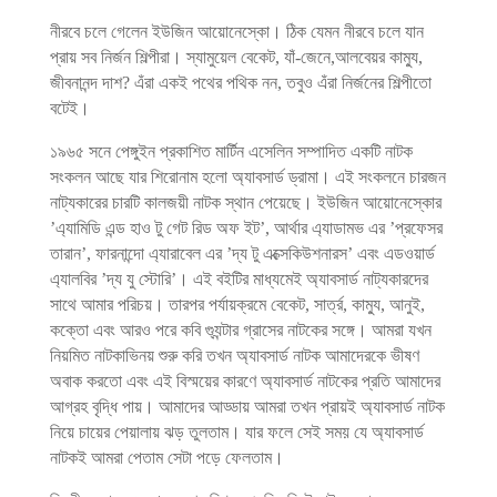
নীরবে চলে গেলেন ইউজিন আয়োনেস্কো। ঠিক যেমন নীরবে চলে যান
প্রায় সব নির্জন শিল্পীরা। স্যামুয়েল বেকেট, যাঁ-জেনে,আলবেয়র কাম্যু,
জীবনানন্দ দাশ? এঁরা একই পথের পথিক নন, তবুও এঁরা নির্জনের শিল্পীতো
বটেই।
১৯৬৫ সনে পেঙ্গুইন প্রকাশিত মার্টিন এসেলিন সম্পাদিত একটি নাটক
সংকলন আছে যার শিরোনাম হলো অ্যাবসার্ড ড্রামা। এই সংকলনে চারজন
নাট্যকারের চারটি কালজয়ী নাটক স্থান পেয়েছে। ইউজিন আয়োনেস্কোর
’এ্যামিডি এন্ড হাও টু গেট রিড অফ ইট’, আর্থার এ্যাডামভ এর ’প্রফেসর
তারান’, ফারনান্দো এ্যারাবেল এর ’দ্য টু এক্সেকিউশনারস’ এবং এডওয়ার্ড
এ্যালবির ’দ্য যু স্টোরি’। এই বইটির মাধ্যমেই অ্যাবসার্ড নাট্যকারদের
সাথে আমার পরিচয়। তারপর পর্যায়ক্রমে বেকেট, সার্ত্র, কাম্যু, আনুই,
কক্তো এবং আরও পরে কবি গ্যুন্টার গ্রাসের নাটকের সঙ্গে। আমরা যখন
নিয়মিত নাটকাভিনয় শুরু করি তখন অ্যাবসার্ড নাটক আমাদেরকে ভীষণ
অবাক করতো এবং এই বিস্ময়ের কারণে অ্যাবসার্ড নাটকের প্রতি আমাদের
আগ্রহ বৃদ্ধি পায়। আমাদের আড্ডায় আমরা তখন প্রায়ই অ্যাবসার্ড নাটক
নিয়ে চায়ের পেয়ালায় ঝড় তুলতাম। যার ফলে সেই সময় যে অ্যাবসার্ড
নাটকই আমরা পেতাম সেটা পড়ে ফেলতাম।