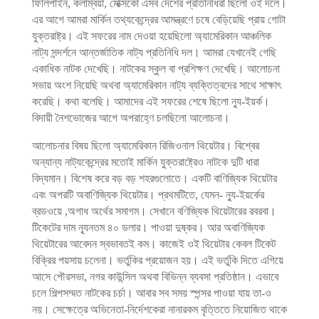
ফিলিপাইন, কলম্বিয়া, মেক্সিকো এসব দেশের প্রতিনিধিরা ছিলো ওই দলে।
এর আগে আমরা মার্কিন তথ্যকেন্দ্রের আমন্ত্রণে চষে বেড়িয়েছি প্রায় গোটা
যুক্তরাষ্ট্র। এই সফরের নাম দেওয়া হয়েছিলো অ্যামেরিকান আঞ্চলিক
নাট্য সন্দর্শনে আন্তর্জাতিক নাট্য প্রতিনিধি দল। আমরা যেখানেই গেছি
একাধিক নাটক দেখেছি। নাটকের স্কুল বা প্রশিক্ষণ দেখেছি। আলোচনা
সভায় অংশ নিয়েছি অথবা অ্যামেরিকান নাট্য ব্যক্তিত্বদের সাথে সাক্ষাৎ
করেছি। কথা বলেছি। আমাদের এই সফরের শেষে ছিলো ন্যু-ইয়র্ক।
বিদায়ী নৈশভোজের আগে অপরাহ্ণে চলছিলো আলোচনা।
আলোচনার বিষয় ছিলো অ্যামেরিকান রিজিওনাল থিয়েটার। বিশ্বের
অন্যান্য নাট্যকেন্দ্রের মতোই মার্কিন যুক্তরাষ্ট্রেও নাটকে দুটি ধারা
বিদ্যমান। বিশেষ করে বড় বড় শহরগুলোতে। একটি বাণিজ্যিক থিয়েটার
এবং অপরটি অবাণিজ্যিক থিয়েটার। প্রথমটিতে, যেমন- ন্যু-ইয়র্কের
ব্রডওয়ে ,অগাধ অর্থের সমাগম। সেখানে বণিজ্যিক থিয়েটারের রবরবা।
টিকেটের দাম ন্যূনতম ৪০ ডলার। পাওয়া দুষ্কর। আর অবাণিজ্যিক
থিয়েটারের আবেদন স্বভাবতই কম। কাজেই ওই থিয়েটার কেবল টিকেট
বিক্রির পয়সায় চলেনা। ভর্তুকির প্রয়োজন হয়। এই ভর্তুকি দিতে এগিয়ে
আসে পৌরসভা, নগর কাউন্সিল অথবা বিভিন্ন ব্যবসা প্রতিষ্ঠান। এভাবে
চলে শিল্পসম্মত নাটকের চর্চা। আবার সব সময় স্পন্সর পাওয়া যায় তা-ও
নয়। সেক্ষেত্রে অভিনেতা-নির্দেশকেরা নানারকম বৃত্তিতে নিয়োজিত থাকে