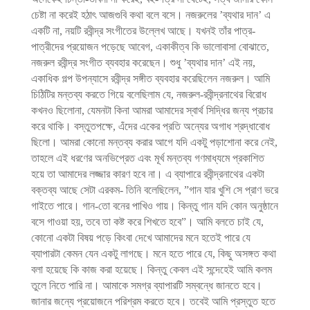
চেষ্টা না করেই হঠাৎ আজগুবি কথা বলে বসে। নজরুলের ’ব্যথার দান’ এ
একটি না, নয়টি রবীন্দ্র সংগীতের উল্লেখ আছে। যখনই তাঁর পাত্র-
পাত্রীদের প্রয়োজন পড়েছে আবেগ, একাকীত্ব কি ভালোবাসা বোঝাতে,
নজরুল রবীন্দ্র সংগীত ব্যবহার করেছেন। শুধু ’ব্যথার দান’ এই নয়,
একাধিক গল্প উপন্যাসে রবীন্দ্র সঙ্গীত ব্যবহার করেছিলেন নজরুল। আমি
চিঠিটির মন্তব্য করতে গিয়ে বলেছিলাম যে, নজরুল-রবীন্দ্রনাথের বিরোধ
কখনও ছিলোনা, যেমনটা কিনা আমরা আমাদের স্বার্থ সিদ্ধির জন্য প্রচার
করে থাকি। বস্তুতপক্ষে, এঁদের একের প্রতি অন্যের অগাধ শ্রদ্ধাবোধ
ছিলো। আমরা কোনো মন্তব্য করার আগে যদি একটু পড়াশোনা করে নেই,
তাহলে এই ধরণের অনভিপ্রেত এবং মূর্খ মন্তব্য গণমাধ্যমে প্রকাশিত
হয়ে তা আমাদের লজ্জার কারণ হবে না। এ ব্যাপারে রবীন্দ্রনাথের একটা
বক্তব্য আছে সেটা এরকম- তিনি বলেছিলেন, ”গান যার খুশি সে প্রাণ ভরে
গাইতে পারে। গান-তো বনের পাখিও গায়। কিন্তু গান যদি কোন অনুষ্ঠানে
বসে গাওয়া হয়, তবে তা কষ্ট করে শিখতে হবে”। আমি বলতে চাই যে,
কোনো একটা বিষয় পড়ে কিংবা দেখে আমাদের মনে হতেই পারে যে
ব্যাপারটা কেমন যেন একটু লাগছে। মনে হতে পারে যে, কিছু অসঙ্গত কথা
বলা হয়েছে কি কাজ করা হয়েছে। কিন্তু কেবল এই সন্দেহেই আমি কলম
তুলে নিতে পারি না। আমাকে সমগ্র ব্যাপারটি সম্বন্ধে জানতে হবে।
জানার জন্যে প্রয়োজনে পরিশ্রম করতে হবে। তবেই আমি প্রস্তুত হতে