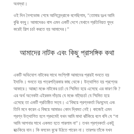
অবস্থা।
ওই দিন নৈশভোজ শেষে আলিহেন্দ্রাকে বলেছিলাম, ”তোমার দুঃখ আমি
বুঝি বন্ধু। আমাদেরও বাস এমন একটি দেশে যেখানে প্রতিনিয়ত যুদ্ধ
করেই শিল্প চর্চা করতে হয় আমাদের।”
আমাদের নাটক এবং কিছু প্রাসঙ্গিক কথা
একটি অভিযোগ নাটকের সাথে সংশ্লিষ্ট আমাদের প্রায়ই শুনতে হয়
ইদানিং। শুনতে হয় পত্রপত্রিকার কাছ থেকে। উত্থাপিত হয় প্রশ্নের
আকারে। আচ্ছা মঞ্চে নাটকের চর্চা যে স্মিমিত হয়ে এসেছে এর কারণ কি ?
এর অর্থ অনেকটা এইরকম দাঁড়ায় যে মঞ্চে নাট্যচর্চা যে স্মিমিত হয়ে
এসেছে তা একটি প্রতিষ্ঠিত সত্য। এ’বিষয়ে প্রশ্নকর্তা নিঃসন্দেহ এবং
তিনি মনে করেন এ বিষয়ে আমারও কোন দ্বিমত নেই। কাজেই এমন
প্রশ্ন উত্থাপিত হলে প্রথমেই যখন আমি মাথা ঝাঁকিয়ে বলে বসি যে “না
আমি আপনার সাথে একমত হতে পারলাম না”। তখন প্রশ্নকর্তা একটু
হক্চকিয়ে যান। কি বলবেন বুঝে উঠতে পারেন না। তারপর তাঁকে যখন