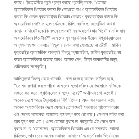
কাছে। উত্তেজিত কন্ঠে প্রশ্ন করছে প্রাবন্ধিককে, ”তোমরা
অ্যামেরিকান থিয়েটার বলতে কি বোঝাতে চাও? অ্যামেরিকান থিয়েটার
বলতে কি কেবল যুক্তরাষ্ট্রের থিয়েটার বোঝায়? যুক্তরাষ্ট্রের বাইরে কি
অ্যামেরিকা নেই? তাহলে মেক্সিকো, চিলি, ব্রাজিল, আর্জেন্টিনা অথবা
কানাডার থিয়েটারকে কি বলবে তোমরা? নন অ্যামেরিকান থিয়েটার নাকি সাব
অ্যামেরিকান থিয়েটার?” আমাদের মূল প্রাবন্ধিক ইয়েল বিশ্ববিদ্যালয়ের
অধ্যক্ষ মহাশয় একবারে নিশ্চুপ। কোন কথা যোগাচ্ছে না ঠোঁটে। মার্কিন
যুক্তরাষ্ট্র অ্যামেরিকা অবশ্যই কিন্তু অ্যামেরিকা, মার্কিন যুক্তরাষ্ট্র নয়
কারণ অ্যামেরিকায় রয়েছে আরও অনেক দেশ, ভিন্ন ভাষাভাষির মানুষ,
বৈচিত্রময় সংস্কৃতি।
আলিহেন্দ্রা কিন্তু থেমে থাকেনি। বলে চলেছে আবেগ তাড়িত হয়ে,
”তোমরা কল্পনা করতে পারো আমাদের মতো দরিদ্র দেশগুলোতে নাটককে
এগুতে হয় কতো প্রতিক‚লতার মধ্যে দিয়ে?” অর্থাভাব তো অছেই।
অনেক দেশে আছে স্বৈরাচারের বিধি নিষেধ। এমন সব সরকার অছে
অনেক অ্যামেরিকান দেশে যেখানে তোমাদেরই সরকারের পৃষ্ঠপোষকতায়
ওই দেশের শাসকেরা আমাদের কন্ঠ রুদ্ধ করে রেখেছে। সেখানে নাটক করা
আর যুদ্ধ করা এক। এসব তোমরা বুঝবে না প্রাচুর্যের এই দেশে বসে।
বুঝবে না যে ’তোমাদের’ অ্যামেরিকান থিয়েটার এর যে সমস্যায় তোমরা
চিন্তিত, তার চেয়ে অনেক ভয়াবহ ’আমাদের’ অ্যামেরিকান থিয়েটারের