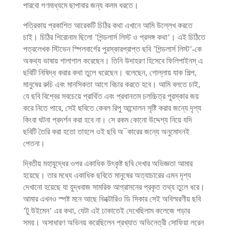
পারবো গণমাধ্যমে ছাপাবার জন্য কলম ধরতে।
পত্রিকায় প্রকাশিত আরেকটি চিঠির কথা এখানে আমি উল্লেখ করতে
চাই। চিঠির শিরোনাম ছিলো ’শিন্ডলার্স লিস্ট ও প্রসঙ্গ কথা’। এই চিঠিতে
পত্রলেখক স্টিভেন স্পিলবার্গের পুরস্কারপ্রাপ্ত ছবি ’শিন্ডলার্স লিস্ট’-কে
অকথ্য ভাষায় গালাগাল করেছেন। তিনি উদাহরণ হিসেবে ফিলিপাইনস্ এ
ছবিটি নিষিদ্ধ করার কথা তুলে ধরেছেন। বলেছেন, গোল্লায় যাক শিল্প,
মানুষের রুচি এবং মানসিকতা আগে বিচার করতে হবে। আমি বলতে চাই,
যে ছবি বিশ্বের সবচেয়ে প্রার্থিত এবং প্রধানতম চলচ্চিত্র পুরস্কার জয়
করে নিতে পারে, সেই ছবিতে কেবল রিপু আন্দোলন সৃষ্টি করার জন্যে দৃশ্য
কিংবা ঘটনা প্রদর্শন করা হবে না। সে রকম কোনো উদ্দেশ্য নিয়ে যদি
ছবিটি তৈরি করা হতো তাহলে ওই ছবি অ¯কারের জন্যে অনুমোদনই
পেতনা।
দ্বিতীয় মহাযুদ্ধের ওপর একাধিক উৎকৃষ্ট ছবি দেখার অভিজ্ঞতা আমার
হয়েছে। তার মধ্যে একাধিক ছবিতে মানুষের অত্যাচারের এমন দৃশ্য
দেখানো হয়েছে যা যুদ্ধবাজ সামরিক আগ্রাসনের প্রকৃত তথ্য তুলে ধরে।
আমার এখনও স্পষ্ট মনে আছে ভিক্টোরিও ডি সিকার সেই অবিস্মরণীয় ছবি
’টু উইমেন’ এর কথা, যেটা এই ঢাকাতেই দেখেছিলাম কলেজে পড়ার
সময়। অসাধারণ অভিনয় করেছিলেন প্রখ্যাত অভিনেত্রী সোফিয়া লরেন