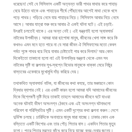
ধরেছেন! সেই যে সিসিফাস একটি অত্যন্ত ভারী পাথর মাথায় করে পাহাড়
বেয়ে উঠতে থাকে এবং পাহাড়ের শীর্ষে পৌঁছানোর আগেই মাথা থেকে খসে
পড়ে পাথর। গড়িয়ে নেমে যায় পাহাড়র নিচে। সিসিফাস আবার নিচে নেমে
আসে। আবার যাত্রা শুরু করে আবার ঐ একই ঘটনা ঘটে। এই চড়াই-
উৎরাই চলতেই থাকে। এর অন্ত নেই। এই যন্ত্রণাই হলো অ্যাবসার্ড
নাটকের উপজীব্য। আমরা যারা ছাপোষা মানুষ, জীবনের খেলা সাঙ্গ করে কি
কখনও এমন মনে হতে পারে না যে সারা জীবন ঐ সিসিফাসের মতো কেবল
পর্বত শৃঙ্গে পাথর বয়ে নিয়ে যাবার চেষ্টাতেই পার করে দিলাম? আর কোন
দিকেইতো তাকানো হলো না! এই উপলব্ধির যন্ত্রণা থেকে এমন সব
নাটকের সৃষ্টি যা কল্পনার সুখ-স্বপ্নে বিভোর মানুষকে ধাক্কা মেরে নিষ্ঠুর
বাস্তবের একেবারে মুখোমুখি দাঁড় করিয়ে দেয়।
তথাকথিত অ্যাবসার্ড নাটক, যা জীবনের কথা বলছে, তার মঞ্চায়নে কোন
দ্বিধার ব্যাপার নেই। এর একটি কারন হলো আমরা যদি আমাদের জীবনের
দিকে বিশ্লেষণী দৃষ্টি দিয়ে তাকাই তাহলে আমাদের জীবনে ঘটে যাওয়া
অনেক ঘটনাই ভীষণ অসংলগ্ন ঠেকবে এবং এই অসংলগ্ন ঘটনাগুলো
পরিবেশ বা পরিস্থিতির সৃষ্টি। এমন একটি দৃশ্যের কথা কল্পনা করুন : দেশে
দুর্ভিক্ষ চলছে। চারিদিকে অনাহারে মানুষ মারা যাচ্ছে। ঢাকার কোন এক
বস্তিতে একটি কিশোর এবং তার পৌঢ় পিতার বাস। একদিন পিতার মৃত্যু
হলো। পুত্র পিতার মরদেহ কাঁধে করে নিয়ে যাচ্ছে কবর দেবার জন্যে।