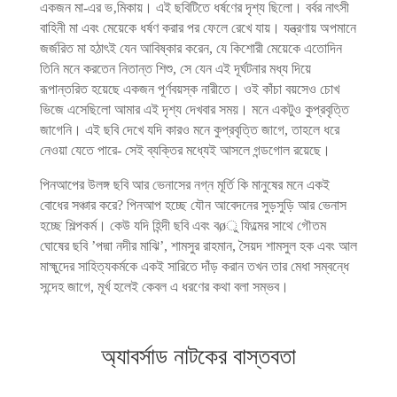
একজন মা-এর ভ‚মিকায়। এই ছবিটিতে ধর্ষণের দৃশ্য ছিলো। বর্বর নাৎসী
বাহিনী মা এবং মেয়েকে ধর্ষণ করার পর ফেলে রেখে যায়। যন্ত্রণায় অপমানে
জর্জরিত মা হঠাৎই যেন আবিষ্কার করেন, যে কিশোরী মেয়েকে এতোদিন
তিনি মনে করতেন নিতান্ত শিশু, সে যেন এই দূর্ঘটনার মধ্য দিয়ে
রূপান্তরিত হয়েছে একজন পূর্ণবয়স্ক নারীতে। ওই কাঁচা বয়সেও চোখ
ভিজে এসেছিলো আমার এই দৃশ্য দেখবার সময়। মনে একটুও কুপ্রবৃত্তি
জাগেনি। এই ছবি দেখে যদি কারও মনে কুপ্রবৃত্তি জাগে, তাহলে ধরে
নেওয়া যেতে পারে- সেই ব্যক্তির মধ্যেই আসলে গন্ডগোল রয়েছে।
পিনআপের উলঙ্গ ছবি আর ভেনাসের নগ্ন মূর্তি কি মানুষের মনে একই
বোধের সঞ্চার করে? পিনআপ হচ্ছে যৌন আবেদনের সুড়সুড়ি আর ভেনাস
হচ্ছে শিল্পকর্ম। কেউ যদি হিন্দী ছবি এবং বøু ফিল্মের সাথে গৌতম
ঘোষের ছবি ’পদ্মা নদীর মাঝি’, শামসুর রাহমান, সৈয়দ শামসুল হক এবং আল
মাহ্মুদের সাহিত্যকর্মকে একই সারিতে দাঁড় করান তখন তার মেধা সম্বন্ধে
সন্দেহ জাগে, মূর্খ হলেই কেবল এ ধরণের কথা বলা সম্ভব।
অ্যাবর্সাড নাটকের বাস্তবতা