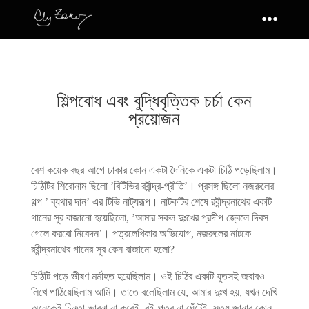
শিল্পবোধ এবং বুদ্ধিবৃত্তিক চর্চা কেন
প্রয়োজন
বেশ কয়েক বছর আগে ঢাকার কোন একটা দৈনিকে একটা চিঠি পড়েছিলাম।
চিঠিটির শিরোনাম ছিলো ’বিটিভির রবীন্দ্র-প্রীতি’। প্রসঙ্গ ছিলো নজরুলের
গল্প ’ ব্যথার দান’ এর টিভি নাট্যরূপ। নাটকটির শেষে রবীন্দ্রনাথের একটি
গানের সুর বাজানো হয়েছিলো, ’আমার সকল দুঃখের প্রদীপ জ্বেলে দিবস
গেলে করবো নিবেদন’। পত্রলেখিকার অভিযোগ, নজরুলের নাটকে
রবীন্দ্রনাথের গানের সুর কেন বাজানো হলো?
চিঠিটি পড়ে ভীষণ মর্মাহত হয়েছিলাম। ওই চিঠির একটি যুতসই জবাবও
লিখে পাঠিয়েছিলাম আমি। তাতে বলেছিলাম যে, আমার দুঃখ হয়, যখন দেখি
অনেকেই চিন্তা-ভাবনা না করেই, বই-পত্র না ঘেঁটেই, সত্য জানার কোন