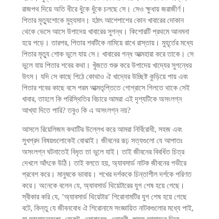
রাজপথ দিয়ে অতি ধীরে ধুঁকে ধুঁকে চলছে সে। সেও ক্ষুধায় জরাজীর্ণ।
পিতার মৃত্যুশোকে মুহ্যমান। হঠাৎ আশেপাশের কোন খাবারের দোকান
থেকে ভেসে আসে উপাদেয় খাবারের সুগন্ধ। কিশোরটি প্রথমে আনমনা
হয়ে পড়ে। তারপর, পিতার শবটিকে নামিয়ে রাখে রাস্তায়। মুহূর্তের মধ্যে
পিতার মৃত্যু শোক ভুলে যায় সে। খাবারের গন্ধ আত্মহারা করে তাকে। সে
ভুলে যায় পিতার শবের কথা। খুঁজতে শুরু করে উপাদেয় খাদ্যের সুগন্ধের
উৎস। যদি সে কাছে পিঠে কোথাও ঐ খাদ্যের উচ্ছিষ্ট কুড়িয়ে পায় এবং
পিতার শবের কাছে বসে পরম আত্মতৃপ্তিতে গোগ্রাসে গিলতে থাকে সেই
খাবার, তাহলে কি পরিস্থিতির বিচারে আমরা এই দৃশ্যটিকে অসংলগ্ন
আখ্যা দিতে পারি? তবুও কি এ অসংলগ্ন নয়?
আসলে রিয়েলিজম কথাটির উল্লেখ করে আমরা নির্বিরোধী, সহজ এবং
সুখপ্রদ বিষয়গুলোকেই বোঝাই। জীবনের রূঢ় সত্যগুলো যে আপাতঃ
অসংলগ্ন ঘটনাতেই বিধৃত তা ভুলে যাই। তাই জীবনের বিবর্ধিত চিত্র
দেখলে আঁৎকে উঠি। তাই বলতে হয়, অ্যাবসার্ড নাটক জীবনের গভীরে
প্রবেশ করে। মানুষকে ভাবায়। শখের দর্শককে চিন্তাশীল দর্শকে পরিণত
করে। অনেকে বলেন যে, অ্যাবসার্ড থিয়েটারের যুগ শেষ হয়ে গেছে।
স্বীকার করি যে, ’অ্যাবসার্ড থিয়েটার’ শিরোনামটির যুগ শেষ হয়ে গেছে
বটে, কিন্তু যে জীবনবোধ ঐ শিরোনামে সংজ্ঞায়িত নাটকগুলোর মধ্যে পাই,