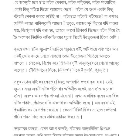
এর জন্যেই মনে হ’ত নাটক বেগবান, নাটক শক্তিধর, নাটক সাংঘাতিক
একটা কিছু ঘটিয়ে দিচ্ছে আমাদের দেশে। নাটক যে তখন একটা কিছু
ঘটায়নি সেকথা বলতে চাইছি না। নাটকতো নাটকই ঘটিয়েছে? যা কখনও
দেখিনি আমরা পাকিস্তানি আমলে ? তবুও, কাজের সু² বিচারে যদি যাওয়া
যায়, বিশ্লেষণ যদি করা হয়, তাহলে বলবো শিল্পকর্ম হিসেবে নাটক নিয়ে হৈ-
চৈ অপেক্ষা নিয়মিত নাটকাভিনয়ের সূচনা নিয়েই উত্তেজনা ছিলো বেশি।
ক্রমে যখন নাটক সূচনাপর্ব ছাড়িয়ে প্রথমে গুটি, গুটি পায়ে এবং পরে আর
একটু জোর কদমে চলতে লাগলো তখন উত্তেজনা থিতিয়ে আসতে
লাগলো। লোকের, বিশেষ করে মিডিয়ার দৃষ্টি অন্যত্র সরে গেলো আস্তে
আস্তে। টেলিভিশনের দিকে, ভিডিও’র দিকে ইত্যাদি, প্রভৃতি।
তবুও মঞ্চের নাটকের ক্ষেত্রে কিন্তু অগ্রগতি লক্ষ্য করা যায়। সেই
সূচনার সময় একটি নাটক পঁচিশবার অভিনীত হলেই মনে হ’ত অনেক
হ’ল। এরপর আর দর্শক পাওয়া যাবে না। এখন একাধিক দলের একাধিক
নাটক পঞ্চাশ, পঁচাত্তর কি একশবারও অভিনীত হচ্ছে। এর দ্বারা এই
প্রমানিত হয় যে দর্শক বেড়েছে। কেননা টিকিট বিক্রি না হলে কেউতো
গাঁটের পয়সা খরচ করে নাটক মঞ্চায়ন করবে না।
সত্তরের শুরুতে, যেমন আগে বলেছি, নাটকের অন্তর্নিহিত শিল্পগুন
অপেক্ষা আমরা বেশি নজর দিতাম নাটকের সুচারু উপস্থাপনায়, শৃংখলায়।