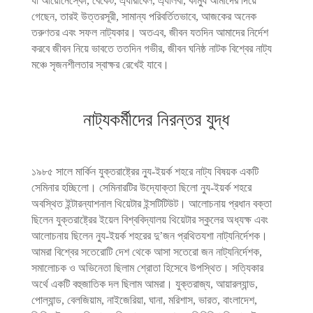
যা আয়োনেস্কো, বেকেট, এ্যারাবেল, এ্যালবী, কাম্যু আমাদের দিয়ে
গেছেন, তারই উত্তরসূরী, সামান্য পরিবর্তিতভাবে, আজকের অনেক
তরুণতর এবং সফল নাট্যকার। অতএব, জীবন যতদিন আমাদের নির্দেশ
করবে জীবন নিয়ে ভাবতে ততদিন গভীর, জীবন ঘনিষ্ঠ নাটক বিশ্বের নাট্য
মঞ্চে সৃজনশীলতার স্বাক্ষর রেখেই যাবে।
নাট্যকর্মীদের নিরন্তর যুদ্ধ
১৯৮৫ সালে মার্কিন যুক্তরাষ্ট্রের ন্যু-ইয়র্ক শহরে নাট্য বিষয়ক একটি
সেমিনার হচ্ছিলো। সেমিনারটির উদ্যোক্তা ছিলো ন্যু-ইয়র্ক শহরে
অবস্থিত ইন্টারন্যাশনাল থিয়েটার ইন্সটিটিউট। আলোচনায় প্রধান বক্তা
ছিলেন যুক্তরাষ্ট্রের ইয়েল বিশ্ববিদ্যালয় থিয়েটার স্কুলের অধ্যক্ষ এবং
আলোচনায় ছিলেন ন্যু-ইয়র্ক শহরের দু’জন প্রথিতযশা নাট্যনির্দেশক।
আমরা বিশ্বের সতেরোটি দেশ থেকে আসা সতেরো জন নাট্যনির্দেশক,
সমালোচক ও অভিনেতা ছিলাম শ্রোতা হিসেবে উপস্থিত। সত্যিকার
অর্থে একটি বহুজাতিক দল ছিলাম আমরা। যুক্তরাজ্য, আয়ারল্যান্ড,
পোল্যান্ড, বেলজিয়াম, নাইজেরিয়া, ঘানা, মরিশাস, ভারত, বাংলাদেশ,