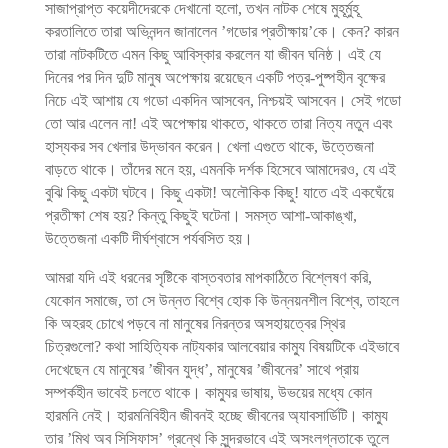
সাজাপ্রাপ্ত কয়েদীদেরকে দেখানো হলো, তখন নাটক শেষে মুহূর্মুহূ
করতালিতে তারা অভিনন্দন জানালেন ’গডোর প্রতীক্ষায়’কে। কেন? কারন
তারা নাটকটিতে এমন কিছু আবিস্কার করলেন যা জীবন ঘনিষ্ঠ। এই যে
দিনের পর দিন দুটি মানুষ অপেক্ষায় রয়েছেন একটি পত্র-পুষ্পহীন বৃক্ষের
নিচে এই আশায় যে গডো একদিন আসবেন, নিশ্চয়ই আসবেন। সেই গডো
তো আর এলেন না! এই অপেক্ষায় থাকতে, থাকতে তারা নিত্য নতুন এবং
হাস্যকর সব খেলার উদ্ভাবন করেন। খেলা এগুতে থাকে, উত্তেজনা
বাড়তে থাকে। তাঁদের মনে হয়, এমনকি দর্শক হিসেবে আমাদেরও, যে এই
বুঝি কিছু একটা ঘটবে। কিছু একটা! অলৌকিক কিছু! যাতে এই একঘেঁয়ে
প্রতীক্ষা শেষ হয়? কিন্তু কিছুই ঘটেনা। সমস্ত আশা-আকাঙ্খা,
উত্তেজনা একটি দীর্ঘশ্বাসে পর্যবসিত হয়।
আমরা যদি এই ধরনের সৃষ্টিকে বাস্তবতার মাপকাঠিতে বিশ্লেষণ করি,
যেকোন সমাজে, তা সে উন্নত বিশ্বে হোক কি উন্নয়নশীল বিশ্বে, তাহলে
কি অহরহ চোখে পড়বে না মানুষের নিরন্তর অসহায়ত্বের স্থির
চিত্রগুলো? কথা সাহিত্যিক নাট্যকার আলবেয়ার কাম্যু বিষয়টিকে এইভাবে
দেখেছেন যে মানুষের ’জীবন যুদ্ধ’, মানুষের ’জীবনের’ সাথে প্রায়
সম্পর্কহীন ভাবেই চলতে থাকে। কাম্যুর ভাষায়, উভয়ের মধ্যে কোন
হারমনি নেই। হারমনিবিহীন জীবনই হচ্ছে জীবনের অ্যাবসার্ডিটি। কাম্যু
তার ’মিথ অব সিসিফাস’ গ্রন্থে কি সুন্দরভাবে এই অসংলগ্নতাকে তুলে