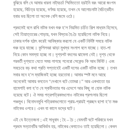
বুঝিয়ে বলি যে আমার ধারনা নাট্যচর্চা স্মিমিততো হয়ইনি বরং আরো জংগম
হয়েছে, বিচিত্র হয়েছে, বর্ণময় হয়েছে, তখন যে আলোচনাটা বৈচিত্রহীন
হবার ভয় ছিলো তা অনেক বেশি জমে ওঠে।
প্রথমেই বলে রাখি নাটক যখন শুরু হ’ল নিয়মিত চর্চিত শিল্প মাধ্যম হিসেবে,
সেই তিয়াত্তরের গোড়ায়, যখন বিস্তর হৈ-চৈ হয়েছিলো নাটক নিয়ে।
ঢাকার দর্শক হঠাৎ করেই আবিষ্কার করলো যে একটি নির্দিষ্ট সময়ে নাটক
শুরু হয়ে যাচ্ছে। কুশিলবরা ঝাড়া মুখস্থ সংলাপ বলে যাচ্ছে। হাত-পা
নিয়ে কোন সমস্যা হচ্ছে না। দৃশ্যপট বদলের ঝামেলা নেই। দৃশ্য থেকে
পরবর্তী দৃশ্যতে যেতে সময় লাগছে পনেরো সেকেন্ড কি আধ মিনিট। এবং
সবচেয়ে বড় কথা প্রতি সপ্তাহেই একটি দলের একটি নাটক হচ্ছে । তখন
সবার মনে হ’ল ম্যাজিকই হচ্ছে হয়তোবা। আমার স্পষ্ট মনে আছে
অনেকেই আমায় বলতেন “দেখালে বটে তোমরা।” আর একথাতো হর
হামেশাই বলা হ’ত যে স্বাধীনতার পর এদেশে আর কিছু না হোক নাটক
হয়েছে বটে। ঐ সময় পত্রপত্রিকাগুলোও নাটকের প্রশংসায় ছিলো
পঞ্চমুখ। বিনোদনমুখি পত্রিকাগুলোতে প্রায়-প্রায়ই প্রচ্ছদ ছাপা হ’ত মঞ্চ
নাটকের ওপরে। এখন যা কালে ভদ্রে ঘটে।
এই যে উত্তেজনা ; এই সাধুবাদ ; হৈ – চৈ ; যেমনটি ঘটে পরিবারে যখন
প্রথম সন্তানটির আবির্ভাব হয়, নাটকের বেলাতেও তাই হয়েছিলো। কেবল