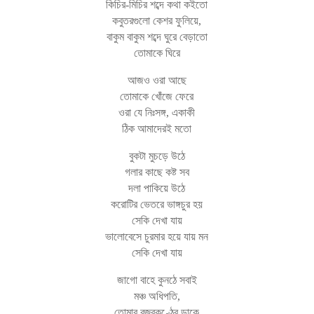
কিচির-মিচির শব্দে কথা কইতো
কবুতরগুলো কেশর ফুলিয়ে,
বাকুম বাকুম শব্দে ঘুরে বেড়াতো
তোমাকে ঘিরে
আজও ওরা আছে
তোমাকে খোঁজে ফেরে
ওরা যে নিঃসঙ্গ, একাকী
ঠিক আমাদেরই মতো
বুকটা মুচড়ে উঠে
গলার কাছে কষ্ট সব
দলা পাকিয়ে উঠে
করোটির ভেতরে ভাঙ্গচুর হয়
সেকি দেখা যায়
ভালোবেসে চুরমার হয়ে যায় মন
সেকি দেখা যায়
জাগো বাহে কুনঠে সবাই
মঞ্চ অধিপতি,
তোমার বজ্রকণ্ঠের ডাকে