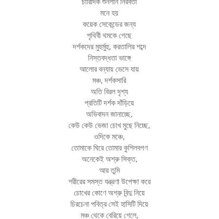
চারিদিক শুনশান নিরবতা
মনে হয়
কয়েক সেকেন্ডের জন্য
পৃথিবী থমকে গেছে
দর্শকদের মুহুর্মুহু, করতালির শব্দে
নিস্তবদ্ধতা ভাঙ্গে
আলোর বন্যায় ভেসে যায়
মঞ্চ, দর্শকসারি
অতি বিরল দৃশ্য
প্রতিটি দর্শক দাঁড়িয়ে
অভিবাদন জানাচ্ছে,
কেউ কেউ ভেজা চোখ মুছে নিচ্ছে,
ওদিকে মঞ্চে,
তোমাকে ঘিরে তোমার কুশিলবগণ
অনেকেই অশ্রু সিক্ত,
আর তুমি
শরীরের সমস্ত যন্ত্রণা উপেক্ষা করে
চোখের কোণে অশ্রু বিন্দু নিয়ে
চিরচেনা পবিত্র সেই হাসিটি দিয়ে
মঞ্চ থেকে বেরিয়ে গেলে,