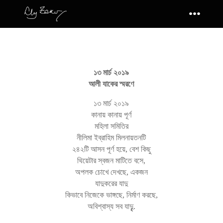
১৩ মার্চ ২০১৯
আলী যাকের স্মরণে
১৩ মার্চ ২০১৯
কানায় কানায় পূর্ণ
মহিলা সমিতির
নীলিমা ইব্রাহিম মিলনায়তনটি
২৪২টি আসন পূর্ণ হয়ে, বেশ কিছু
থিয়েটার স্বজন মাটিতে বসে,
অপলক চোখে দেখছে, একজন
যাদুকরের যাদু
কিভাবে নিজেকে ভাঙ্গছে, নির্মাণ করছে,
অবিশ্বাস্য সব যাদুৃৃৃ.