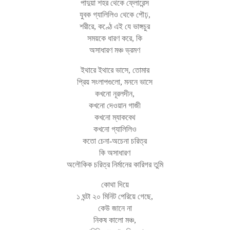
পাদুয়া শহর থেকে ফ্লোরেন্স
যুবক গ্যালিলিও থেকে পৌঢ়,
শরীরে, কণ্ঠে এই যে ভাঙ্গচুর
সময়কে ধারণ করে, কি
অসাধারণ মঞ্চ ভ্রমণ
ইথারে ইথারে ভাসে, তোমার
প্রিয় সংলাপগুলো, মননে ভাসে
কখনো নূরলদীন,
কখনো দেওয়ান গাজী
কখনো ম্যাকবেথ
কখনো গ্যালিলিও
কতো চেনা-অচেনা চরিত্র
কি অসাধারণ
অলৌকিক চরিত্র নির্মানের কারিগর তুমি
কোথা দিয়ে
১ ঘন্টা ২০ মিনিট পেরিয়ে গেছে,
কেউ জানে না
নিকষ কালো মঞ্চ,