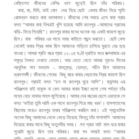
বেক্তিগত
জীবনের
বেশির
ভাগ
জুড়েই
ছিল
তাঁর
পরিবার।
বাবা
,
মা
,
দিদি
,
ভাই
বোন
দের
নিয়ে
ছোট
বেলার
জীবন
নিয়ে
স্মৃতি
রোমন্থন
করতে
বাবা
ভালবাসত।
জীবনের
শেষ
সময়ে
এসে
বাবা
প্রায়
বলত
“
আমার
বাবা
নিশ্চয়ই
খুশি
হয়েছে
আমি
রতনপুর
–
আমাদের
গ্রামের
বাড়ি-
ফিরে
গিয়েছি
”
।
রতনপুর
বাবার
মনের
অনেক
বড়
একটা
জায়গা
জুড়ে
ছিল।
বাবা
পরিবার
এর
সাথে
সময়
কাটাতে
পছন্দ
করতো।
ছোট
বেলা
থেকেই
বাবার
প্রিয়
কাজ
ছিল
আমাদের
গাড়িতে
চাপিয়ে
ঘুরতে
বের
হয়ে
যাওয়া।
আমরা
প্রতি
বছর
প্রায়
১২
–
১৪
ঘণ্টা
ড্রাইভ
করে
কক্সবাজার
এর
সমুদ্র
সৈকত
দেখতে
যেতাম।
আর
যেতে
যেতে
আমরা
পূরণও
দিনের
আধুনিক
গান
শুনতাম
–
মানবেন্দ্র
,
হেমন্ত
,
শচীন
ছিল
আমাদের
ভ্রমণসঙ্গী।
জীবনের
শেষের
কিছু
বছর
বাবার
বেড়ানোর
প্রিয়
জায়গা
ছিল
রতনপুর।
প্রায়ই
বলত
“
চল
মা
রতনপুর
ঘুরে
আসি
”
।
ক্যান্সার
এর
পরিকল্পনা
যাই
থাকুক
না
কেন
আমার
বাবার
ইচ্ছা
গুলো
শেষ
পর্যন্ত
তাঁর
মধ্যে
বেচে
থাকার
সাহস
জুগিয়েছে।
আমার
দের
বছরের
ছেলে
এয়ানকে
সে
বলত
‘
ভাইয়া
তুমি
আমি
এক
সাথে
রতনপুর
গিয়ে
মাছ
ধরব
’
।
হাসপাতালের
বিছানায়
শুয়েও
রতনপুর
যাবার
পরিকল্পনা
করছিল
বাবা।
এই
প্যান্ডেমিক
অনেক
কিছু
আমাদের
থেকে
কেড়ে
নিয়েছে
কিন্তু
তাঁর
পাশাপাশি
আমাদের
দিয়েছে
বাবার
সাথে
কিছু
অতুলনীয়
সময়।
গত
প্রায়
আট
মাস
ধরে
বাবার
পুরোটা
জুড়ে
ছিল
তার
পরিবার।
বাবা
সব
সময়ই
বলত
“
আমার
নাতি
,
নাতনি
,
ছেলে
,
মেয়ে
আমার
আসে
পাশে
থাকলে
আমার
আর
কি