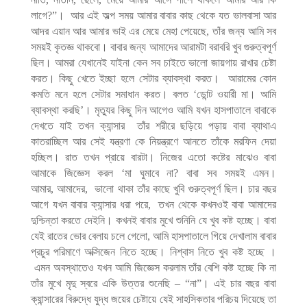
লাগে
?”
।
আর
এই
অল্প
সময়
আমার
বাবার
কাছ
থেকে
যত
ভালবাসা
আর
আদর
এয়ান
আর
আমার
ভাই
এর
মেয়ে
মেহা
পেয়েছে
,
তাঁর
জন্য
আমি
সব
সময়ই
কৃতজ্ঞ
থাকবো।
বাবার
জন্য
আমাদের
আরামটা
বরাবরি
খুব
গুরুত্বপূর্ণ
ছিল।
আমরা
যেখানেই
যাইনা
কেন
সব
চাইতে
ভালো
জায়গায়
রাখার
চেষ্টা
করত।
কিছু
খেতে
ইচ্ছা
হলে
সেটার
ব্যাবস্থা
করত।
আরামের
কোন
কমতি
মনে
হলে
সেটার
সমাধান
করত।
বলত
‘
ডোন্ট
ওয়ারী
মা।
আমি
ব্যাবস্থা
করছি
’
।
মৃত্যুর
কিছু
দিন
আগেও
আমি
যখন
হাসপাতালে
বাবাকে
দেখতে
যাই
তখন
ক্যান্সার
তাঁর
শরীরে
ছড়িয়ে
পড়ায়
বাবা
ব্যাথাএ
কাতরাচ্ছিল
আর
সেই
যন্ত্রণা
কে
নিয়ন্ত্রণে
আনতে
তাঁকে
মরফিন
দেয়া
হচ্ছিল।
রাত
তখন
প্রায়ে
বারটা।
নিজের
এতো
কষ্টের
মাঝেও
বাবা
আমাকে
জিজ্ঞেস
করল
‘
মা
ঘুমাবে
না
?
বাবা
সব
সময়ই
এমন।
আমার
,
আমাদের
,
ভালো
থাকা
তাঁর
কাছে
খুবি
গুরুত্বপূর্ণ
ছিল।
চার
বছর
আগে
যখন
বাবার
ক্যান্সার
ধরা
পরে
,
তখন
থেকে
কখনওই
বাবা
আমাদের
দুশ্চিন্তা
করতে
দেইনি।
কখনই
বাবার
মুখে
শুনিনি
যে
খুব
কষ্ট
হচ্ছে।
বাবা
যেই
রাতের
ভোর
বেলায়
চলে
গেলো
,
আমি
হাসপাতালে
গিয়ে
দেখালাম
বাবার
প্রচুর
পরিমাণে
অক্সিজেন
নিতে
হচ্ছে।
নিশ্বাস
নিতে
খুব
কষ্ট
হচ্ছে
।
এমন
অবস্থাতেও
যখন
আমি
জিজ্ঞেস
করলাম
তাঁর
বেশি
কষ্ট
হচ্ছে
কি
না
তাঁর
মুখে
মৃদু
স্বরে
একি
উত্তর
শুনেছি
– “
না
”
।
এই
চার
বছর
বাবা
ক্যান্সারের
বিরুদ্ধে
যুদ্ধ
জয়ের
চেষ্টায়ে
যেই
সাহসিকতার
পরিচয়
দিয়েছে
তা