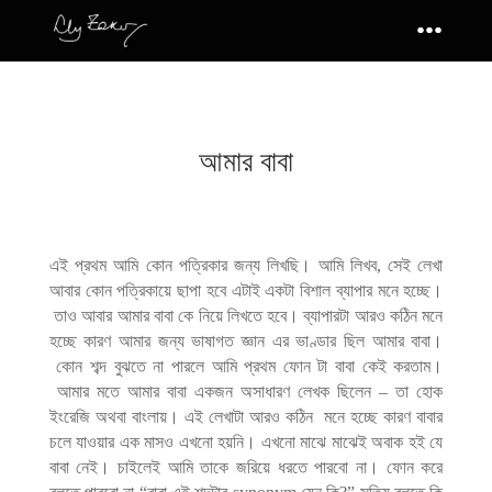
আমার বাবা
এই
প্রথম
আমি
কোন
পত্রিকার
জন্য
লিখছি।
আমি
লিখব
,
সেই
লেখা
আবার
কোন
পত্রিকায়ে
ছাপা
হবে
এটাই
একটা
বিশাল
ব্যাপার
মনে
হচ্ছে।
তাও
আবার
আমার
বাবা
কে
নিয়ে
লিখতে
হবে।
ব্যাপারটা
আরও
কঠিন
মনে
হচ্ছে
কারণ
আমার
জন্য
ভাষাগত
জ্ঞান
এর
ভাণ্ডার
ছিল
আমার
বাবা।
কোন
শব্দ
বুঝতে
না
পারলে
আমি
প্রথম
ফোন
টা
বাবা
কেই
করতাম।
আমার
মতে
আমার
বাবা
একজন
অসাধারণ
লেখক
ছিলেন
–
তা
হোক
ইংরেজি
অথবা
বাংলায়।
এই
লেখাটা
আরও
কঠিন
মনে
হচ্ছে
কারণ
বাবার
চলে
যাওয়ার
এক
মাসও
এখনো
হয়নি।
এখনো
মাঝে
মাঝেই
অবাক
হই
যে
বাবা
নেই।
চাইলেই
আমি
তাকে
জরিয়ে
ধরতে
পারবো
না।
ফোন
করে