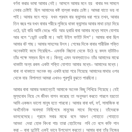
বর্ণনা
করার
ভাষা
আমার
নেই।
আসলে
আমার
মনে
হয়
বাবার
সব
সামলে
নেবার
চেষ্টাই
ছিল
আমাদের
কষ্ট
হাল্কা
করার
চেষ্টা।
আমরা
যাতে
ভয়
না
পাই।
আমার
মনে
পড়ে
যখন
প্রথম
বার
ক্যান্সার
ধরা
পরে
তখন
,
আবার
তিন
বছর
পর
যখন
বাবার
শরীরে
লুকিয়ে
থাকা
ক্যান্সার
আবার
মাথা
চাড়া
দিয়ে
ওঠে
,
দুই
বারি
আমি
ভেঙে
পরি
আর
দুবারি
বাবা
আমার
মধ্যে
সাহস
যোগায়
আর
বলে
“
ডোন্ট
ওয়ারী
মা।
আই
উইল
ফাইট
দিস
”
।
আমার
বাবা
ছিল
আমার
বট
গাছ।
আমার
সাহসের
উৎস।
শেষের
দিকে
বাবার
শারীরিক
শক্তি
অনেকটাই
কমে
গিয়েছিল
–
এমনকি
বিছানা
থেকে
উঠে
দু
কদম
হাটাটাও
তাঁর
পক্ষে
সম্ভব
ছিল
না।
কিন্তু
এমন
অবস্থাতেও
তাঁর
আমাদের
মাঝে
থাকাটা
অন্য
রকম
একটা
শক্তি
যোগাত
আমার
মধ্যে
–
আমাদের
মধ্যে।
বাবা
না
থাকাতে
অনেক
বড়
একটা
ছায়া
শরে
গিয়েছে
আমাদের
মাথার
ওপর
থেকে
যার
বিশালতা
আমরা
এখনও
পুরপুরি
বুঝতে
পারছিনা।
আমার
বাবা
আমার
অজান্তেই
আমাকে
অনেক
কিছু
শিখিয়ে
গিয়েছে।
যেই
মূল্যবোধ
নিয়ে
সে
জীবন
যাপন
করেছে
তা
অনুসরণ
করতে
পারলে
হয়তো
আমি
একজন
ভালো
মানুষ
হতে
পারবো।
আমার
বাবা
ধর্ম
,
বর্ণ
,
সামাজিক
বা
অর্থনৈতিক
অবস্থা
নির্বিশেষে
মানুষের
সাথে
মিশেছে।
তাঁদেরকে
ভালবেসেছে।
গ্রামে
সবার
মাঝে
বসে
আগুণ
পোহাতে
পোহাতে
আড্ডা
দেয়া
হোক
কিংবা
পাচ
তারা
হোটেলের
লবি
তে
বসে
কফি
পান
করা
–
বাবা
দুটোই
একই
ভাবে
উপভোগ
করতো।
আমার
বাবা
তাঁর
নিজের