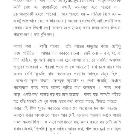
বলতে
পারবো
না
“
বাবা
এই
শব্দটার
synonym
যেন
কি
?”
সত্যি
বলতে
কি
আমি
বোধ
হয়
ব্যপারটাতে
কখনই
অভ্যস্ত
হতে
পারবো
না।
কোনসন্তানই
হয়তো
পারেনা।
তবে
পারতে
হয়
–
মানিয়ে
নিতে
হয়
–
একটু
ভাল
ভাবে
বেচে
থাকার
জন্য।
অনেক
বার
ভেবেছি
এই
লেখাটা
জমা
দেবার
থেকে
পিছপা
হব।
তারপর
মনে
হয়েছে
বাবার
জন্য
আমার
লিখতে
পারতে
হবে।
বাবা
খুশি
হত।
আমার
বাবা
–
আলী
যাকের।
তাঁর
কাছের
মানুষের
কাছে
ছোটলু
নামে
পরিচিত
।
আমার
দাদা
ডাকতেন
তনা।
সেই
তনা
–
বাবা
,
মা
,
ও
দিদি
হারিয়ে
,
খুব
অল্প
বয়সে
একা
হয়ে
যাওয়া
তনা
,
যে
একদিন
অসংখ্য
মানুষের
ভালবাসা
ও
শ্রদ্ধা
পাবে
তা
কে
জানতো
?
বাবা
চলে
যাবার
পর
আরও
বেশি
বুঝেছি
বাবা
কতজনের
প্রাণের
কাছের
মানুষ
ছিল।
অসংখ্য
ক্ষুদে
বারতা
,
ফেসবুক
স্ট্যাটাস
ও
লেখা
পড়েছি
,
যেখানে
প্রত্যেকে
বাবার
সাথে
তাদের
স্মৃতির
কথা
বলেছেন
।
সবার
লেখা
পড়ে
একটা
কথা
আমার
বার
বার
মনে
হয়েছে
–
বাবার
যার
সাথেই
পরিচয়
হত
তাঁর
সাথেই
সে
খুব
সহজ
ভাবে
কথা
বলতে
পারত
,
মিশতে
পারতো।
বাবার
এই
শিশু
সুলভ
সরলতার
কারনে
সে
অনেকের
মন
জয়
করেছে।
আসলে
বাবার
ভালবাসতে
পারার
আর
সেই
ভালবাসা
প্রকাশ
করতে
পারার
দারুণ
ক্ষমতা
ছিল।
কি
ভাবে
ভালবাসতে
হয়
,
আদর
করতে
হয়
সেটা
আমি
বাবার
থেকেই
শিখেছি।
বুকে
জরিয়ে
আদর
করা
,
গাল
ধরে
চুমা
দেয়া
ছিল