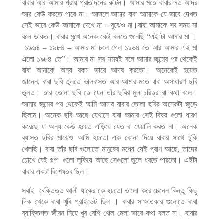
বাবার
আর
আমার
প্রায়
প্রতিদিনের
রুটিন।
আমার
মতে
বাবার
মত
আদর
আর
কেউ
করতে
পারে
না।
আসলে
আমার
বাবা
আমাকে
যে
ভাবে
দেখত
সেই
ভাবে
কেউ
আমাকে
দেখে
না
–
বুঝেও
না।বাবা
আমাকে
সব
সময়
মা
বলে
ডাকত।
বাবার
মুখে
অনেক
কেই
বলতে
শুনেছি
“
এই
টা
আমার
মা
।
১৯৬৪
–
১৯৮৪
–
আমার
মা
চলে
গেল
১৯৬৪
তে
আর
আমার
এই
মা
এলো
১৯৮৪
তে
”
।
আমার
মা
সব
সময়ই
বলে
আমার
জন্মের
পর
থেকেই
বাবা
আমাকে
অন্য
রকম
ভাবে
আদর
করতো।
অনেকেই
হয়েত
জানেন
,
বাবা
ছবি
তুলতে
ভালবাসত
আর
আমার
মতে
বাবা
অসাধারণ
ছবি
তুলত।
তার
তোলা
ছবি
তে
যেন
তাঁর
ছবির
মুল
চরিত্র
রা
কথা
বলে।
আমার
জন্মের
পর
থেকেই
আমি
আমার
বাবার
তোলা
ছবির
অনেকটা
জুড়ে
ছিলাম।
অনেক
ছবি
আছে
যেখানে
বাবা
আমার
সেই
বিষয়
গুলো
ধারণ
করেছে
যা
অন্য
কেউ
হয়েত
এড়িয়ে
যেত
বা
খেয়ালি
করত
না।
অনেক
ব্যাস্ত
ছবির
মাঝেও
আমি
হয়তো
এক
কোনা
দিয়ে
বাবার
সাথে
টুকি
খেলছি।
বাবা
তাঁর
ছবি
গুলোতে
মানুষের
মধ্যে
যেই
প্রাণ
আছে
,
তাদের
চোখে
যেই
গল্প
গুলো
লুকিয়ে
আছে
সেগুলো
তুলে
ধরতে
পারতো।
এইটা
বাবার
একটা
বিশেষত্ব
ছিল।
সবাই
বেক্তিত্ত
আলী
যাকের
কে
হয়তো
ভালো
করে
চেনেন
কিন্তু
কিছু
দিক
থেকে
বাবা
খুবি
প্রাইভেট
ছিল
।
বাবার
সাক্ষাতকার
গুলোতে
বাবা
ব্যাক্তিগত
জীবন
নিয়ে
খুব
বেশি
খোল
মেলা
ভাবে
কথা
বলত
না।
বাবার