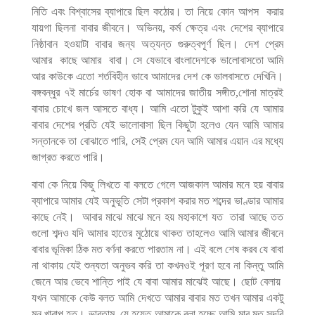
নিতি
এবং
বিশ্বাসের
ব্যাপারে
ছিল
কঠোর।
তা
নিয়ে
কোন
আপস
করার
যায়গা
ছিলনা
বাবার
জীবনে।
অভিনয়
,
কর্ম
ক্ষেত্র
এবং
দেশের
ব্যাপারে
নিষ্ঠাবান
হওয়াটা
বাবার
জন্য
অত্যন্ত
গুরুত্বপূর্ণ
ছিল।
দেশ
প্রেম
আমার
কাছে
আমার
বাবা।
সে
যেভাবে
বাংলাদেশকে
ভালোবাসতো
আমি
আর
কাউকে
এতো
শর্তবিহীন
ভাবে
আমাদের
দেশ
কে
ভালবাসতে
দেখিনি।
বঙ্গবন্ধুর
৭ই
মার্চের
ভাষণ
হোক
বা
আমাদের
জাতীয়
সঙ্গীত
,
শোনা
মাত্রই
বাবার
চোখে
জল
আসতে
বাধ্য।
আমি
এতো
টুকুই
আশা
করি
যে
আমার
বাবার
দেশের
প্রতি
যেই
ভালোবাসা
ছিল
কিছুটা
হলেও
যেন
আমি
আমার
সন্তানকে
তা
বোঝাতে
পারি
,
সেই
প্রেম
যেন
আমি
আমার
এয়ান
এর
মধ্যে
জাগ্রত
করতে
পারি।
বাবা
কে
নিয়ে
কিছু
লিখতে
বা
বলতে
গেলে
আজকাল
আমার
মনে
হয়
বাবার
ব্যাপারে
আমার
যেই
অনুভূতি
সেটা
প্রকাশ
করার
মত
শব্দের
ভাণ্ডার
আমার
কাছে
নেই।
আবার
মাঝে
মাঝে
মনে
হয়
মহাকাশে
যত
তারা
আছে
তত
গুলো
শব্দও
যদি
আমার
হাতের
মুঠোয়ে
থাকত
তাহলেও
আমি
আমার
জীবনে
বাবার
ভূমিকা
ঠিক
মত
বর্ণনা
করতে
পারতাম
না।
এই
বলে
শেষ
করব
যে
বাবা
না
থাকায়
যেই
শুন্যতা
অনুভব
করি
তা
কখনওই
পূরণ
হবে
না
কিন্তু
আমি
জেনে
আর
ভেবে
শান্তি
পাই
যে
বাবা
আমার
মাঝেই
আছে।
ছোট
বেলায়
যখন
আমাকে
কেউ
বলত
আমি
দেখতে
আমার
বাবার
মত
তখন
আমার
একটু
মন
খারাপ
হত।
ভাবতাম
যে
হয়েত
আমাকে
বলা
হচ্ছে
আমি
মার
মত
সুন্দরি